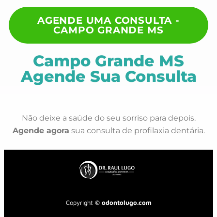
AGENDE UMA CONSULTA -
CAMPO GRANDE MS
Campo Grande MS
Agende Sua Consulta
Não deixe a saúde do seu sorriso para depois.
Agende agora
sua consulta de profilaxia dentária.
Copyright
© odontolugo.com