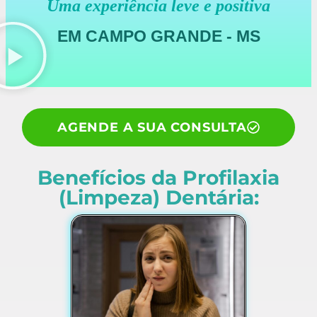
Uma experiência
leve
e positiva
EM CAMPO GRANDE - MS
AGENDE A SUA CONSULTA
Benefícios da Profilaxia
(Limpeza) Dentária
: