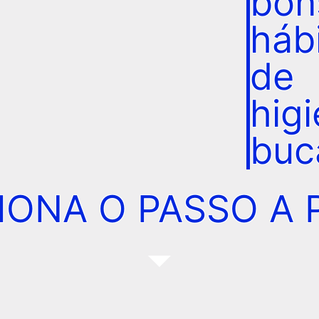
bon
háb
de
hig
buc
ONA O PASSO A 