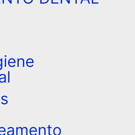
giene
al
s
reamento