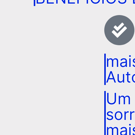
mai
Aut
Um
sorr
mai