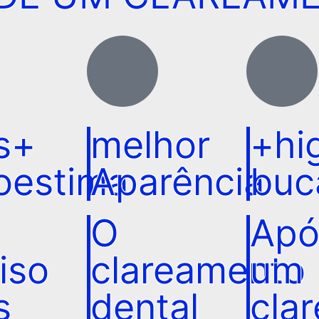
s+
melhor
+hi
oestima
Aparência
buc
O
Apó
iso
clareamento
um
s
dental
cla