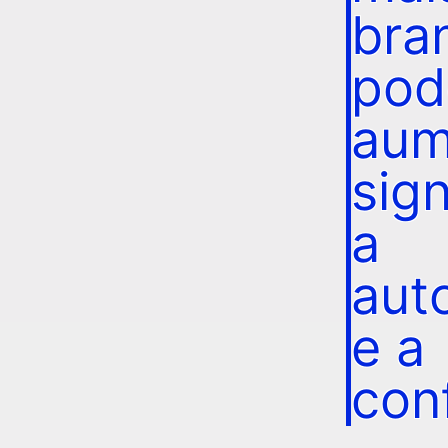
bra
pod
aum
sig
a
aut
e a
con