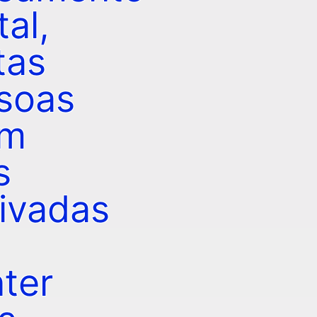
al,
tas
soas
am
s
ivadas
ter