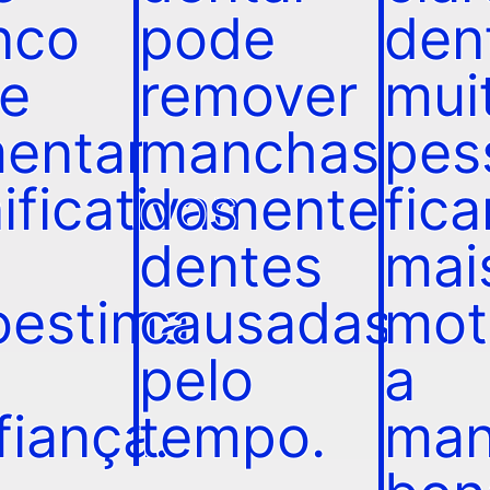
nco
pode
dent
e
remover
mui
entar
manchas
pes
nificativamente
dos
fic
dentes
mai
oestima
causadas
mot
pelo
a
fiança.
tempo.
man